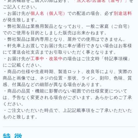
・厨房機器をご購入の際は必ず、
「法人名/店舗名（屋号）」
を
ご記入ください。
・お届け先が
個人名（個人宅）
での配送の場合、必ず
別途送料
が発生致します。
・弊社製品は業務用製品となっており、一般ご家庭（ご自宅）
でのご使用を目的としました販売は出来かねます。
・弊社製品は屋内専用となり、屋外での使用はできません。
・軒先車上お渡しでお届け先に車が通行できない場合はお客様
にて運送会社支店までお引取りいただく事となります。
・お届け先が
工事中・改装中
の場合はご注文時「特記事項欄」
にご記載ください。
・商品の仕様や生産時期、製造ロット、改良等により、実際の
商品と画像では、ネジの位置・形状、ライン、刻印、色味、質
感、付属品などの細部が異なる場合があります。
・商品の品質・機能に影響のない範囲での仕様変更について
は、予告なく変更される場合がございます。あらかじめご了承
ください。
・ご注文いただいた時点で、上記記載事項をご了承いただいた
ものと致します。
特 徴