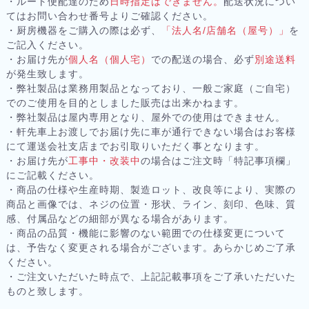
・ルート便配達のため
日時指定はできません。
配送状況につい
てはお問い合わせ番号よりご確認ください。
・厨房機器をご購入の際は必ず、
「法人名/店舗名（屋号）」
を
ご記入ください。
・お届け先が
個人名（個人宅）
での配送の場合、必ず
別途送料
が発生致します。
・弊社製品は業務用製品となっており、一般ご家庭（ご自宅）
でのご使用を目的としました販売は出来かねます。
・弊社製品は屋内専用となり、屋外での使用はできません。
・軒先車上お渡しでお届け先に車が通行できない場合はお客様
にて運送会社支店までお引取りいただく事となります。
・お届け先が
工事中・改装中
の場合はご注文時「特記事項欄」
にご記載ください。
・商品の仕様や生産時期、製造ロット、改良等により、実際の
商品と画像では、ネジの位置・形状、ライン、刻印、色味、質
感、付属品などの細部が異なる場合があります。
・商品の品質・機能に影響のない範囲での仕様変更について
は、予告なく変更される場合がございます。あらかじめご了承
ください。
・ご注文いただいた時点で、上記記載事項をご了承いただいた
ものと致します。