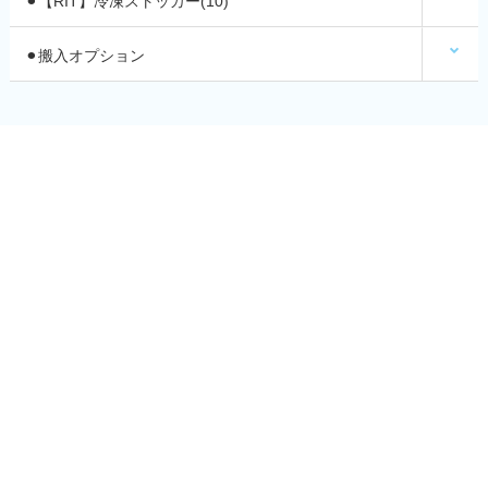
⚫︎【RIT】冷凍ストッカー(10)
⚫︎搬入オプション
〒525-0027
滋賀県草津市野村6丁目1番9号