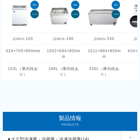
jcmcs-100
jcmcs-180
jcmcs-330
jc
624×705×850mm
1002×694×850m
1511×694×850m
624×
m
m
103L（庫内段あ
186L（庫内段あ
330L（庫内段あ
り）
り）
り）
製品情報
PRODUCTS
⚫︎タテ型冷凍庫・冷蔵庫・冷凍冷蔵庫(14)