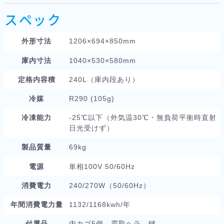
スペック
外形寸法
1206×694×850mm
庫内寸法
1040×530×580mm
定格内容積
240L（庫内段あり）
冷媒
R290 (105g)
冷凍能力
-25℃以下（外気温30℃・無負荷平衝時直射
日光受けず）
製品質量
69kg
電源
単相100V 50/60Hz
消費電力
240/270W（50/60Hz）
年間消費電力量
1132/1168kwh/年
付属品
内カゴ5個、霜取ヘラ、鍵