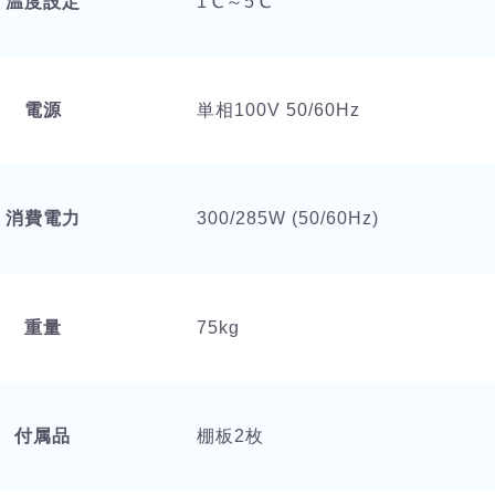
温度設定
1℃～5℃
電源
単相100V 50/60Hz
消費電力
300/285W (50/60Hz)
重量
75kg
付属品
棚板2枚