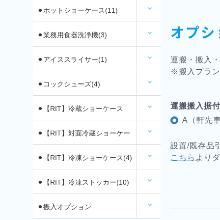
⚫︎ホットショーケース(11)
オプシ
⚫︎業務用食器洗浄機(3)
運搬・搬入
⚫︎アイススライサー(1)
※搬入プラン
⚫︎コックシューズ(4)
運搬搬入据
⚫︎【RIT】冷蔵ショーケース
A（軒先車
(26)
⚫︎【RIT】対面冷蔵ショーケー
設置/既存品
こちら
より
ス(6)
⚫︎【RIT】冷凍ショーケース(4)
⚫︎【RIT】冷凍ストッカー(10)
⚫︎搬入オプション