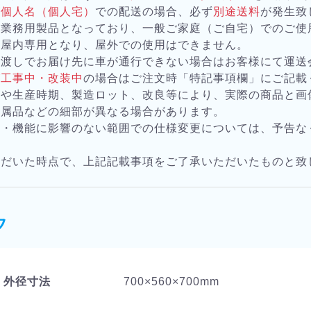
が
個人名（個人宅）
での配送の場合、必ず
別途送料
が発生致
は業務用製品となっており、一般ご家庭（ご自宅）でのご使
は屋内専用となり、屋外での使用はできません。
お渡しでお届け先に車が通行できない場合はお客様にて運送
が
工事中・改装中
の場合はご注文時「特記事項欄」にご記載
様や生産時期、製造ロット、改良等により、実際の商品と画
付属品などの細部が異なる場合があります。
質・機能に影響のない範囲での仕様変更については、予告な
。
ただいた時点で、上記記載事項をご了承いただいたものと致
ク
外径寸法
700×560×700mm