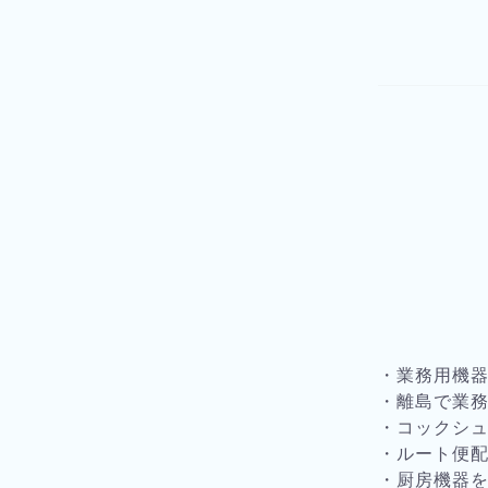
・業務用機
・離島で業
・コックシ
・ルート便
・厨房機器