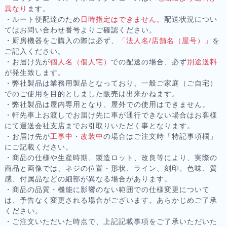
異なり
ます。
・ルート便配達のため
日時指定はできません。
配送状況につい
てはお問い合わせ番号よりご確認ください。
・厨房機器をご購入の際は必ず、
「法人名/店舗名（屋号）」
を
ご記入ください。
・お届け先が
個人名（個人宅）
での配送の場合、必ず
別途送料
が発生致します。
・弊社製品は業務用製品となっており、一般ご家庭（ご自宅）
でのご使用を目的としました販売は出来かねます。
・弊社製品は屋内専用となり、屋外での使用はできません。
・軒先車上お渡しでお届け先に車が通行できない場合はお客様
にて運送会社支店までお引取りいただく事となります。
・お届け先が
工事中・改装中
の場合はご注文時「特記事項欄」
にご記載ください。
・商品の仕様や生産時期、製造ロット、改良等により、実際の
商品と画像では、ネジの位置・形状、ライン、刻印、色味、質
感、付属品などの細部が異なる場合があります。
・商品の品質・機能に影響のない範囲での仕様変更について
は、予告なく変更される場合がございます。あらかじめご了承
ください。
・ご注文いただいた時点で、上記記載事項をご了承いただいた