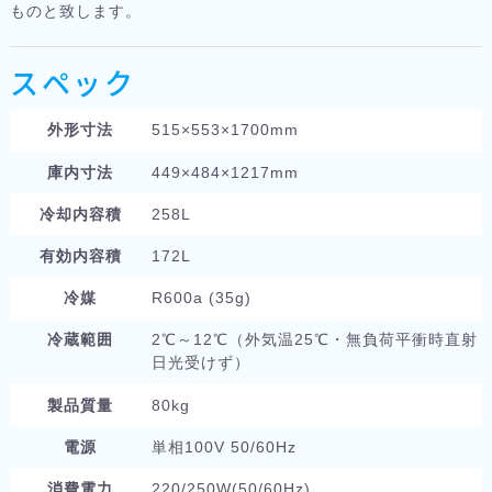
ものと致します。
スペック
外形寸法
515×553×1700mm
庫内寸法
449×484×1217mm
冷却内容積
258L
有効内容積
172L
冷媒
R600a (35g)
冷蔵範囲
2℃～12℃（外気温25℃・無負荷平衝時直射
日光受けず）
製品質量
80kg
電源
単相100V 50/60Hz
消費電力
220/250W(50/60Hz)