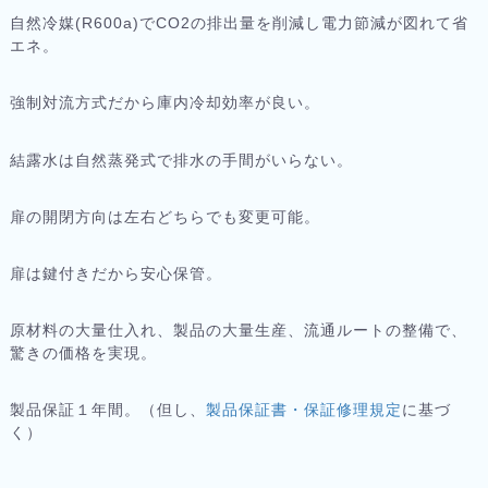
自然冷媒(R600a)でCO2の排出量を削減し電力節減が図れて省
エネ。
強制対流方式だから庫内冷却効率が良い。
結露水は自然蒸発式で排水の手間がいらない。
扉の開閉方向は左右どちらでも変更可能。
扉は鍵付きだから安心保管。
原材料の大量仕入れ、製品の大量生産、流通ルートの整備で、
驚きの価格を実現。
製品保証１年間。（但し、
製品保証書・保証修理規定
に基づ
く）