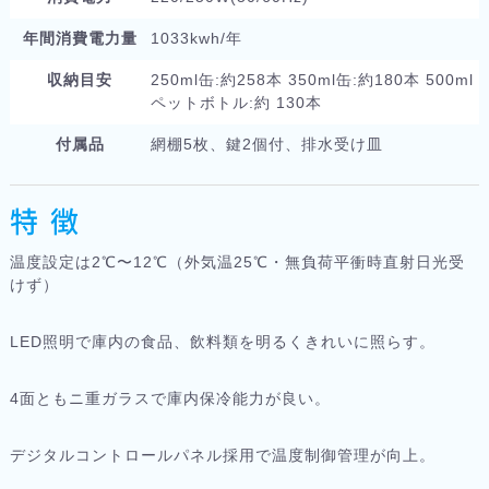
年間消費電力量
1033kwh/年
収納目安
250ml缶:約258本 350ml缶:約180本 500ml
ペットボトル:約 130本
付属品
網棚5枚、鍵2個付、排水受け皿
特 徴
温度設定は2℃〜12℃（外気温25℃・無負荷平衝時直射日光受
けず）
LED照明で庫内の食品、飲料類を明るくきれいに照らす。
4面ともニ重ガラスで庫内保冷能力が良い。
デジタルコントロールパネル採用で温度制御管理が向上。