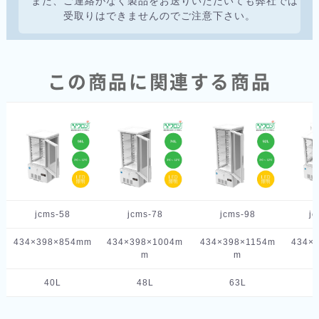
また、ご連絡がなく製品をお送りいただいても弊社では
受取りはできませんのでご注意下さい。
この商品に関連する商品
jcms-58
jcms-78
jcms-98
j
434×398×854mm
434×398×1004m
434×398×1154m
434×
m
m
40L
48L
63L