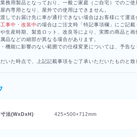
は業務用製品となっており、一般ご家庭（ご自宅）でのご使
は屋内専用となり、屋外での使用はできません。
お渡しでお届け先に車が通行できない場合はお客様にて運送
が
工事中・改装中
の場合はご注文時「特記事項欄」にご記載
様や生産時期、製造ロット、改良等により、実際の商品と画
付属品などの細部が異なる場合があります。
質・機能に影響のない範囲での仕様変更については、予告な
。
ただいた時点で、上記記載事項をご了承いただいたものと致
ク
寸法(WxDxH)
425×500×712mm