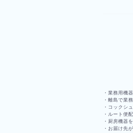
・業務用機
・離島で業
・コックシ
・ルート便
・厨房機器
・お届け先