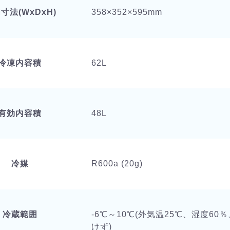
寸法(WxDxH)
358×352×595mm
冷凍内容積
62L
有効内容積
48L
冷媒
R600a (20g)
冷蔵範囲
-6℃～10℃(外気温25℃、湿度6
けず)