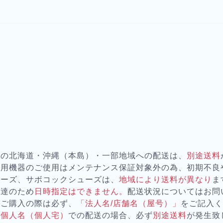
器の北海道・沖縄（本島）・一部地域への配送は、
別途送料
務用機器のご使用はメンテナンス保証対象外の為、初期不良
ューズ、サボコックシューズは、
地域により送料が異なり
ま
配達のため
日時指定はできません。
配送状況についてはお問
をご購入の際は必ず、
「法人名/店舗名（屋号）」
をご記入
が
個人名（個人宅）
での配送の場合、必ず
別途送料
が発生致