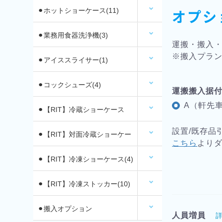
オプシ
⚫︎ホットショーケース(11)
⚫︎業務用食器洗浄機(3)
運搬・搬入
※搬入プラン
⚫︎アイススライサー(1)
⚫︎コックシューズ(4)
運搬搬入据
A（軒先車
⚫︎【RIT】冷蔵ショーケース
設置/既存品
(26)
⚫︎【RIT】対面冷蔵ショーケー
こちら
より
ス(6)
⚫︎【RIT】冷凍ショーケース(4)
⚫︎【RIT】冷凍ストッカー(10)
⚫︎搬入オプション
人員増員