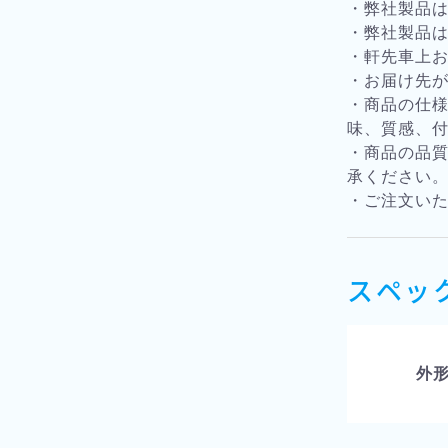
・弊社製品
・弊社製品
・軒先車上
・お届け先
・商品の仕
味、質感、
・商品の品
承ください
・ご注文い
スペッ
外形