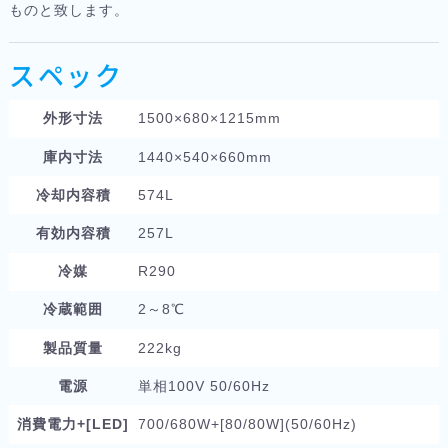
ものと致します。
スペック
外形寸法
1500×680×1215mm
庫内寸法
1440×540×660mm
冷却内容積
574L
有効内容積
257L
冷媒
R290
冷蔵範囲
2～8℃
製品質量
222kg
電源
単相100V 50/60Hz
消費電力+[LED]
700/680W+[80/80W](50/60Hz)