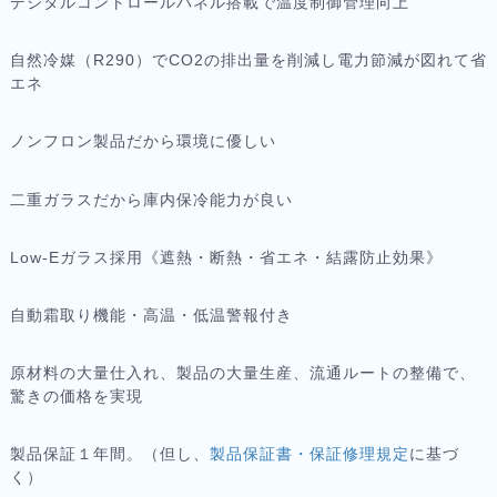
デジタルコントロールパネル搭載で温度制御管理向上
自然冷媒（R290）でCO2の排出量を削減し電力節減が図れて省
エネ
ノンフロン製品だから環境に優しい
二重ガラスだから庫内保冷能力が良い
Low-Eガラス採用《遮熱・断熱・省エネ・結露防止効果》
自動霜取り機能・高温・低温警報付き
原材料の大量仕入れ、製品の大量生産、流通ルートの整備で、
驚きの価格を実現
製品保証１年間。（但し、
製品保証書・保証修理規定
に基づ
く）