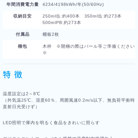
年間消費電力量
4234/4198kWh/年(50/60Hz)
収納目安
250ml缶:約400本 350ml缶:約273本
500mlPB:約273本
付属品
棚板2枚
梱包
木枠 ※開梱の際はバール等ご準備ください
※
特 徴
温度設定は2～8℃
（外気温25℃、湿度60％、周囲風速0.2m/s以下、無負荷平衝時
直射日光受けず）
LED照明で庫内を明るく食品をきれいに照らす