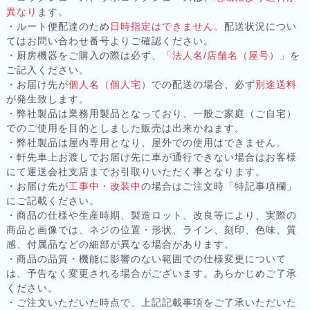
異なり
ます。
・ルート便配達のため
日時指定はできません。
配送状況につい
てはお問い合わせ番号よりご確認ください。
・厨房機器をご購入の際は必ず、
「法人名/店舗名（屋号）」
を
ご記入ください。
・お届け先が
個人名（個人宅）
での配送の場合、必ず
別途送料
が発生致します。
・弊社製品は業務用製品となっており、一般ご家庭（ご自宅）
でのご使用を目的としました販売は出来かねます。
・弊社製品は屋内専用となり、屋外での使用はできません。
・軒先車上お渡しでお届け先に車が通行できない場合はお客様
にて運送会社支店までお引取りいただく事となります。
・お届け先が
工事中・改装中
の場合はご注文時「特記事項欄」
にご記載ください。
・商品の仕様や生産時期、製造ロット、改良等により、実際の
商品と画像では、ネジの位置・形状、ライン、刻印、色味、質
感、付属品などの細部が異なる場合があります。
・商品の品質・機能に影響のない範囲での仕様変更について
は、予告なく変更される場合がございます。あらかじめご了承
ください。
・ご注文いただいた時点で、上記記載事項をご了承いただいた