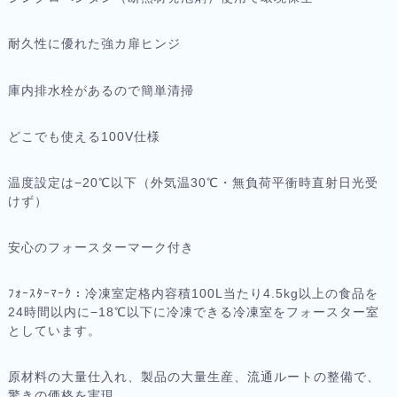
耐久性に優れた強カ扉ヒンジ
庫内排水栓があるので簡単清掃
どこでも使える100V仕様
温度設定は−20℃以下（外気温30℃・無負荷平衝時直射日光受
けず）
安心のフォースターマーク付き
ﾌｫｰｽﾀｰﾏｰｸ：冷凍室定格内容積100L当たり4.5kg以上の食品を
24時間以内に−18℃以下に冷凍できる冷凍室をフォースター室
としています。
原材料の大量仕入れ、製品の大量生産、流通ルートの整備で、
驚きの価格を実現。