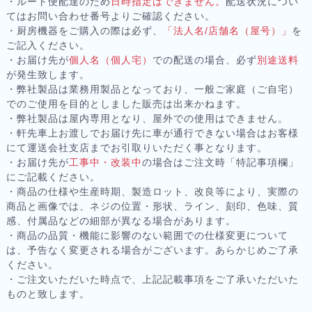
・ルート便配達のため
日時指定はできません。
配送状況につい
てはお問い合わせ番号よりご確認ください。
・厨房機器をご購入の際は必ず、
「法人名/店舗名（屋号）」
を
ご記入ください。
・お届け先が
個人名（個人宅）
での配送の場合、必ず
別途送料
が発生致します。
・弊社製品は業務用製品となっており、一般ご家庭（ご自宅）
でのご使用を目的としました販売は出来かねます。
・弊社製品は屋内専用となり、屋外での使用はできません。
・軒先車上お渡しでお届け先に車が通行できない場合はお客様
にて運送会社支店までお引取りいただく事となります。
・お届け先が
工事中・改装中
の場合はご注文時「特記事項欄」
にご記載ください。
・商品の仕様や生産時期、製造ロット、改良等により、実際の
商品と画像では、ネジの位置・形状、ライン、刻印、色味、質
感、付属品などの細部が異なる場合があります。
・商品の品質・機能に影響のない範囲での仕様変更について
は、予告なく変更される場合がございます。あらかじめご了承
ください。
・ご注文いただいた時点で、上記記載事項をご了承いただいた
ものと致します。