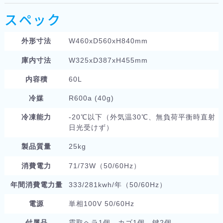
スペック
外形寸法
W460xD560xH840mm
庫内寸法
W325xD387xH455mm
内容積
60L
冷媒
R600a (40g)
冷凍能力
-20℃以下（外気温30℃、無負荷平衡時直射
日光受けず）
製品質量
25kg
消費電力
71/73W（50/60Hz）
年間消費電力量
333/281kwh/年（50/60Hz）
電源
単相100V 50/60Hz
付属品
霜取ヘラ1個、カゴ1個、鍵2個